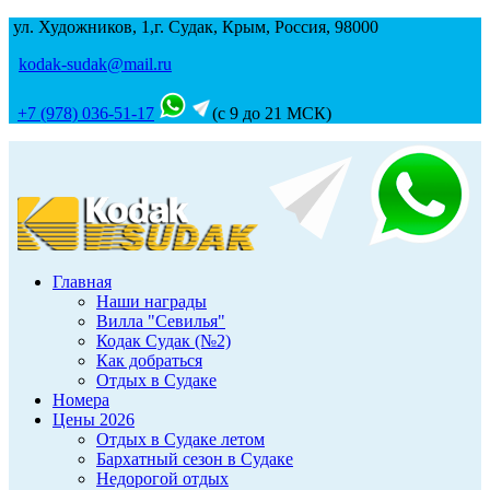
ул. Художников, 1,г. Судак, Крым, Россия, 98000
kodak-sudak@mail.ru
+7 (978) 036-51-17
(с 9 до 21 МСК)
Главная
Наши награды
Вилла "Севилья"
Кодак Судак (№2)
Как добраться
Отдых в Судаке
Номера
Цены 2026
Отдых в Судаке летом
Бархатный сезон в Судаке
Недорогой отдых