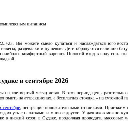
с комплексным питанием
2..+23, Вы можете смело купаться и наслаждаться юго-вост
 навесы, раздевалки и душевые. Дети обрадуются наличию батуто
я наиболее комфортный вариант. Пологий вход в воду есть тол
ощадкой.
удаке в сентябре 2026
ы на «четвертый месяц лета». В этот период цены разительно 
ономить на аттракционах, а бесплатная стоянка – на суточной п
в сентябре
, пестрящие положительными откликами. Приезжим н
тдохнуть с палатками и многое другое. У дачников можно куп
же в низкий сезон в Судаке, продолжая проводить массовые ме