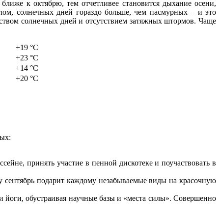
ближе к октябрю, тем отчетливее становится дыхание осени,
лом, солнечных дней гораздо больше, чем пасмурных – и это
еством солнечных дней и отсутствием затяжных штормов. Чаще
+19 °C
+23 °C
+14 °C
+20 °C
ых:
сейне, принять участие в пенной дискотеке и поучаствовать в
у сентябрь подарит каждому незабываемые виды на красочную
и йоги, обустраивая научные базы и «места силы». Совершенно