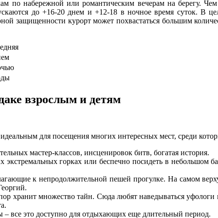
м по набережной или романтическим вечерам на берегу. Чем 
ускаются до +16-20 днем и +12-18 в ночное время суток. В це
горной защищенности курорт может похвастаться большим колич
редняя
нем
очью
оды
удаке взрослым и детям
я идеальным для посещения многих интересных мест, среди котор
тельных мастер-классов, инсценировок битв, богатая история.
х экстремальных горках или беспечно посидеть в небольшом бас
агающие к непродолжительной пешей прогулке. На самом верх
Георгий.
пор хранит множество тайн. Сюда любят наведываться уфологи 
а.
ы – все это доступно для отдыхающих еще длительный период.