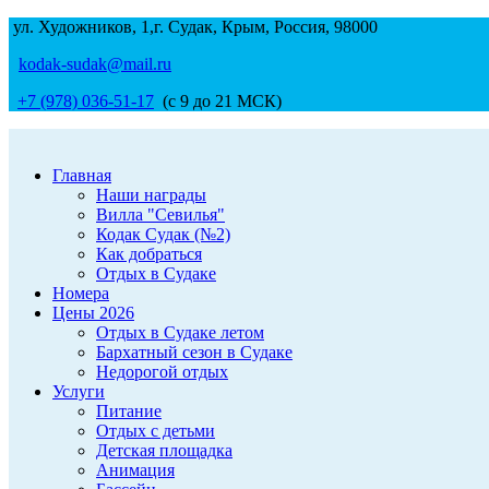
ул. Художников, 1,г. Судак, Крым, Россия, 98000
kodak-sudak@mail.ru
+7 (978) 036-51-17
(с 9 до 21 МСК)
Главная
Наши награды
Вилла "Севилья"
Кодак Судак (№2)
Как добраться
Отдых в Судаке
Номера
Цены 2026
Отдых в Судаке летом
Бархатный сезон в Судаке
Недорогой отдых
Услуги
Питание
Отдых с детьми
Детская площадка
Анимация