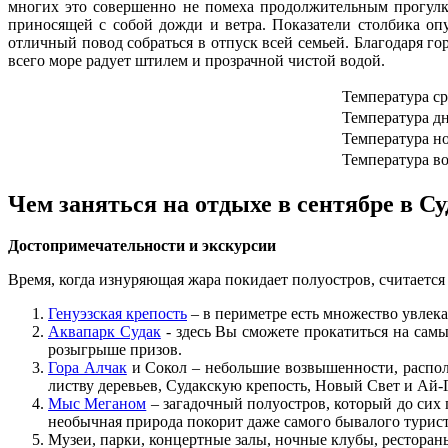
многих это совершенно не помеха продолжительным прогулка
приносящей с собой дожди и ветра. Показатели столбика оп
отличный повод собраться в отпуск всей семьей. Благодаря 
всего море радует штилем и прозрачной чистой водой.
Температура с
Температура д
Температура н
Температура в
Чем заняться на отдыхе в сентябре в С
Достопримечательности и экскурсии
Время, когда изнуряющая жара покидает полуостров, считаетс
Генуэзская крепость
– в периметре есть множество увлека
Аквапарк Судак
- здесь Вы сможете прокатиться на самы
розыгрыше призов.
Гора Алчак
и Сокол – небольшие возвышенности, распол
листву деревьев, Судакскую крепость, Новый Свет и Ай-
Мыс Меганом
– загадочный полуостров, который до сих 
необычная природа покорит даже самого бывалого турист
Музеи, парки, концертные залы, ночные клубы, ресторан