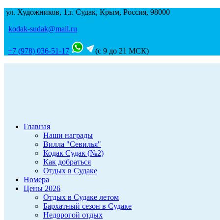
ул. Художников, 1,г. Судак, Крым, Россия, 98000
kodak-sudak@mail.ru
+7 (978) 036-51-17
(с 9 до 21 МСК)
Главная
Наши награды
Вилла "Севилья"
Кодак Судак (№2)
Как добраться
Отдых в Судаке
Номера
Цены 2026
Отдых в Судаке летом
Бархатный сезон в Судаке
Недорогой отдых