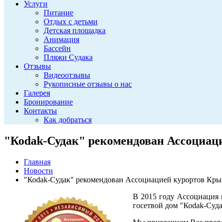
Услуги
Питание
Отдых с детьми
Детская площадка
Анимация
Бассейн
Пляжи Судака
Отзывы
Видеоотзывы
Рукописные отзывы о нас
Галерея
Бронирование
Контакты
Как добраться
"Коdak-Судак" рекомендован Ассоциац
Главная
Новости
"Коdak-Судак" рекомендован Ассоциацией курортов Кры
В 2015 году Ассоциация 
госетвой дом "Коdak-Суда