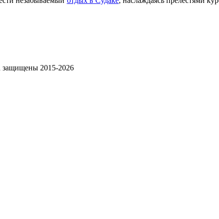
ести незабываемый
отдых в Судаке
, наслаждаясь прелестями ку
ва защищены 2015-2026