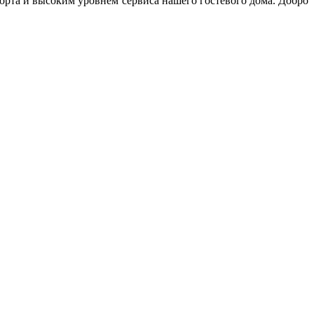
рорта и высоким уровнем сервиса нашего гостевого дома. Добро