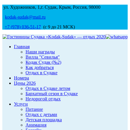
ул. Художников, 1,г. Судак, Крым, Россия, 98000
kodak-sudak@mail.ru
+7 (978) 036-51-17
(с 9 до 21 МСК)
Главная
Наши награды
Вилла "Севилья"
Кодак Судак (№2)
Как добраться
Отдых в Судаке
Номера
Цены 2026
Отдых в Судаке летом
Бархатный сезон в Судаке
Недорогой отдых
Услуги
Питание
Отдых с детьми
Детская площадка
Анимация