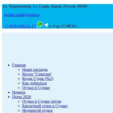
ул. Художников, 1,г. Судак, Крым, Россия, 98000
kodak-sudak@mail.ru
+7 (978) 036-51-17
(с 9 до 21 МСК)
Главная
Наши награды
Вилла "Севилья"
Кодак Судак (№2)
Как добраться
Отдых в Судаке
Номера
Цены 2026
Отдых в Судаке летом
Бархатный сезон в Судаке
Недорогой отдых