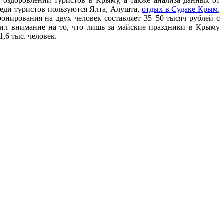
 оздоровлении туристов в Крыму, а также анализа данных от
еди туристов пользуются Ялта, Алушта,
отдых в Судаке Крым
,
онирования на двух человек составляет 35–50 тысяч рублей с
тил внимание на то, что лишь за майские праздники в Крыму
,6 тыс. человек.