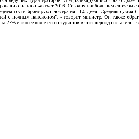
оса ведущих туроператоров, специализирующихся на отдыхе и
ированию на июнь-август 2016. Сегодня наибольшим спросом ср
еднем гости бронируют номера на 11,6 дней. Средняя сумма бр
блей с полным пансионом", - говорит министр. Он также обра
на 23% и общее количество туристов в этот период составило 161