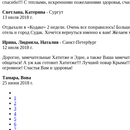
спасибо!!! С теплыми, искренними пожеланиями здоровья, счас
Светлана, Катерина
- Сургут
13 июля 2018 г.
Отдыхали в «Кодаке» 2 недели. Очень все понравилось! Большо
отель и город Судак. Хочется вернуться именно к вам! Желаем
Ирина, Людмила, Наталия
- Санкт-Петербург
12 июля 2018 г.
Дорогие, замечательные Хатитже и Эдие, а также Ваша замеча
общаться! А уж как готовит Хатитже!!! Лучший повар Крыма!!!
огромное! Счастья Вам и здоровья!
Тамара, Вова
25 июня 2018 г.
1
2
3
4
5
6
7