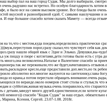
наш выбор пал на ваш город Судак. Мы долго выбирали, смотре
ал очень радушно нас встретил. Но особую благодарность хотим
афе, и было все на самом высоком уровне. Все блюда были очен
гостей вкусной и разнообразной едой. С самыми наилучшими и 
ня. И еще большое спасибо хотим сказать Мамету — всегда отзы
я на то,что с местом,куда поедем,определились практически сра
))))муж,переступив порог,сразу сказал,что чувствует себя как до
одил.сразу нашли общий язык с Эдие и Эльмаз. Девушки,вы-чудо
з,а уж пиццу и пюре с котлетами,дети готовы были есть с утра д
рить много,она великолепна.Наталье и Валентине спасибо за прие
диционера.так же переживали,что же будет,начитавшись отзывов
овать,раскладное кресло,еще предоставили доп.место,но тк ребе
оило абсолютно все.многие жалуются на сантехнику,слава богу,ч
вода из крана,а потом перестали обращать внимание.очень рады,
ьющихся по веранде.около номеров стоят столы и стулья,тк что 
редам и субботам,живая музыка.очень понравилось,что стараются
 с детьми,заведут много друзей.единственное,если хотите купатьс
тей немного)) спасибо "Кодак Судак" за наш отдых. обязательно в
 Марина, Ксения, Сергей. 23.07-1.08. 2018г.