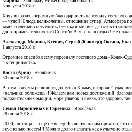
Марина
- Заволжье, Нижегородская область
3 августа 2018 г.
Хочу выразить огромную благодарность персоналу гостевого д
— чудо!!! Блюда великолепны, отношение супер! Атмосфера по
замечательный собеседник, безотказный, всегда готов откликнут
достопримечательности:) Спасибо Вам за наш отдых! Не пожал
Александр, Марина, Ксения, Сергей (6 номер); Оксана, Екат
1 августа 2018 г.
Огромное спасибо всему персоналу гостевого дома «Кодак-Суда
гостеприимство.
Костя (Арни)
- Челябинск
30 июля 2018 г.
В этом году мы решили отдохнуть в Крыму, в городе Судак, в
«пальчики оближешь»! Желаем вам новых достижений, благодар
положительных эмоций, море улыбок и смеха, это здорово, так 
Семья Нарышевых и Гареевых
- Ярославль
28 июля 2018 г.
20.00, пятница — еще не вечер! Было очень нам приятно, что с
вкусненько поесть!!! Можно долго излагать как культурно отды