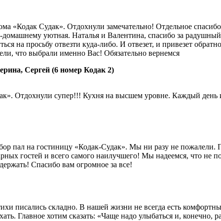
ома «Кодак Судак». Отдохнули замечательно! Отдельное спасибо
-домашнему уютная. Наталья и Валентина, спасибо за радушный
ься на просьбу отвезти куда-либо. И отвезет, и привезет обратн
ели, что выбрали именно Вас! Обязательно вернемся
ерина, Сергей (6 номер Кодак 2)
к». Отдохнули супер!!! Кухня на высшем уровне. Каждый день и
ыбор пал на гостиницу «Кодак-Судак». Мы ни разу не пожалели.
ных гостей и всего самого наилучшего! Мы надеемся, что не по
держать! Спасибо вам огромное за все!
тихи писались складно. В нашей жизни не всегда есть комфортные
хать. Главное хотим сказать: «Чаще надо улыбаться и, конечно,