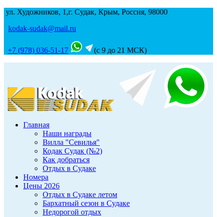
ул. Художников, 1,г. Судак, Крым, Россия, 98000
kodak-sudak@mail.ru
+7 (978) 036-51-17
(с 9 до 21 МСК)
Главная
Наши награды
Вилла "Севилья"
Кодак Судак (№2)
Как добраться
Отдых в Судаке
Номера
Цены 2026
Отдых в Судаке летом
Бархатный сезон в Судаке
Недорогой отдых